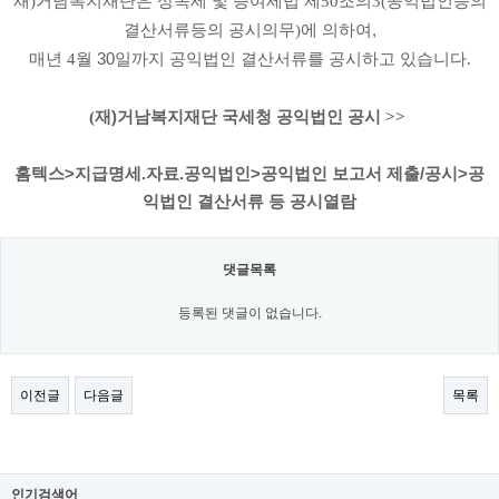
재
거남복지재단은 상속세 및 증여세법 제
조의
공익법인등의
)
50
3(
결산서류등의 공시의무
에 의하여,
)
​매년
월 30일까지 공익법인 결산서류를 공시하고 있습니다
4
.
재)거남복지재단 국세청 공익법인 공시
(
>>
홈텍스>지급명세.자료.공익법인>공익법인 보고서 제출/공시>공
익법인 결산서류 등 공시열람
댓글목록
등록된 댓글이 없습니다.
이전글
다음글
목록
인기검색어