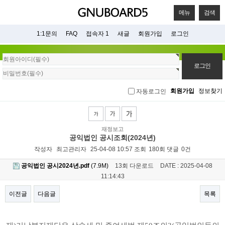
메뉴
검색
1:1문의
FAQ
접속자 1
새글
회원가입
로그인
회
원
로
그
회원가입
정보찾기
자동로그인
인
재정보고
공익법인 공시조회(2024년)
작성자
최고관리자
25-04-08 10:57
조회
180회
댓글
0건
공익법인 공시2024년.pdf
(7.9M)
13회 다운로드
DATE : 2025-04-08
11:14:43
이전글
다음글
목록
본문